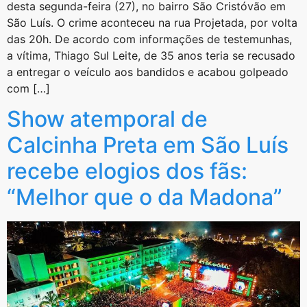
desta segunda-feira (27), no bairro São Cristóvão em
São Luís. O crime aconteceu na rua Projetada, por volta
das 20h. De acordo com informações de testemunhas,
a vítima, Thiago Sul Leite, de 35 anos teria se recusado
a entregar o veículo aos bandidos e acabou golpeado
com […]
Show atemporal de
Calcinha Preta em São Luís
recebe elogios dos fãs:
“Melhor que o da Madona”