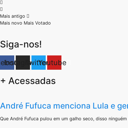
Mais antigo
Mais novo
Mais Votado
Siga-nos!
cebook
Instagram
Twitter
Youtube
+ Acessadas
André Fufuca menciona Lula e ge
Que André Fufuca pulou em um galho seco, disso ninguém