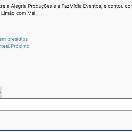
re a Alegria Produções e a FazMídia Eventos, e contou co
a Limão com Mel.
em presídios
rtes
Próximo