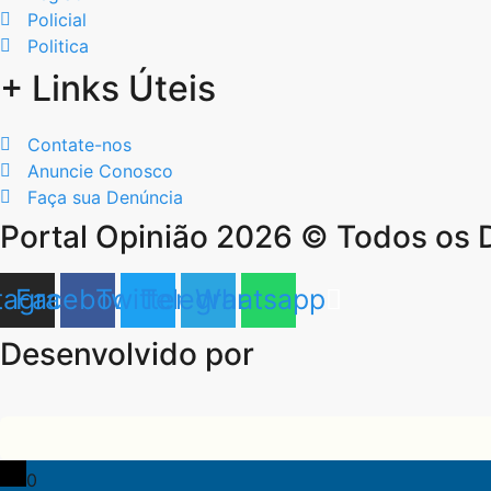
Policial
Politica
+ Links Úteis
Contate-nos
Anuncie Conosco
Faça sua Denúncia
Portal Opinião 2026 © Todos os 
tagram
Facebook
Twitter
Telegram
Whatsapp
Desenvolvido por
0