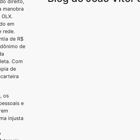
o direito,
a manobra
s OLX.
ado em
 rede.
ntia de R$
udônimo de
da
cleta. Com
ópia de
carteira
, os
pessoais e
arem
ma injusta
o