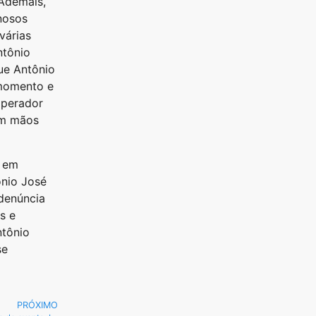
Ademais,
inosos
várias
ntônio
que Antônio
 momento e
operador
 em mãos
a em
ônio José
 denúncia
s e
ntônio
se
PRÓXIMO