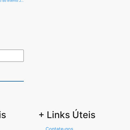
Jatobá-MA: Vem aí, a 5ª edição do evento Jatobike
is
+ Links Úteis
Contate-nos