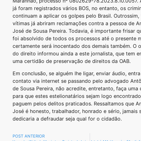
Maranhão, processo nº 0802629-78.2023.8.10.0057. 
já foram registrados vários BOS, no entanto, os crim
continuam a aplicar os golpes pelo Brasil. Outrossim, 
vítimas já abriram reclamações contra a pessoa de A
José de Sousa Pereira. Todavia, é importante frisar 
foi absolvido de todos os processos até o presente
certamente será inocentado dos demais também. O 
do direito informou ainda a este jornalista, que tem
uma certidão de preservação de direitos da OAB.
Em conclusão, se alguém lhe ligar, enviar áudio, entr
contato via internet se passando pelo advogado Ant
de Sousa Pereira, não acredite, entretanto, faça uma
para que estes estelionatários sejam logo encontrado
paguem pelos delitos praticados. Ressaltamos que A
José é honesto, trabalhador, honrado e sério, jamais 
dedicaria a defraudar seja qual for o cidadão.
POST ANTERIOR