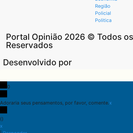
Região
Policial
Politica
Portal Opinião 2026 © Todos os 
Reservados
Desenvolvido por
0
Adoraria seus pensamentos, por favor, comente.
x
(
)
x