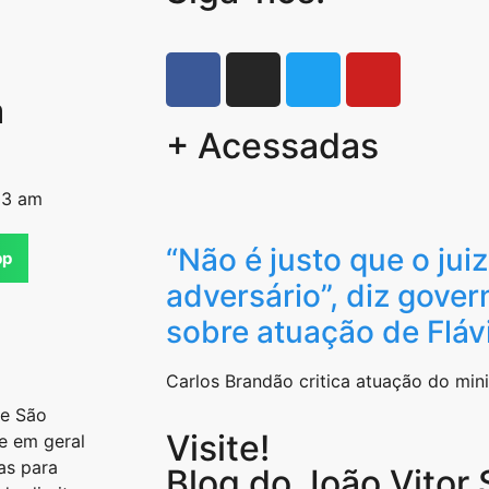
a
+ Acessadas
03 am
“Não é justo que o juiz
pp
adversário”, diz gove
sobre atuação de Fláv
Carlos Brandão critica atuação do min
de São
Visite!
e em geral
as para
Blog do João Vitor