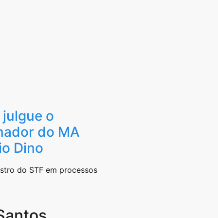
 julgue o
rnador do MA
io Dino
istro do STF em processos
 Santos