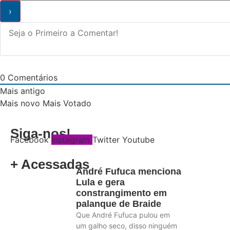
0
Comentários
Mais antigo
Mais novo
Mais Votado
Siga-nos!
Facebook
Instagram
Twitter
Youtube
+ Acessadas
André Fufuca menciona
Lula e gera
constrangimento em
palanque de Braide
Que André Fufuca pulou em
um galho seco, disso ninguém