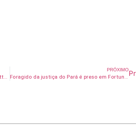
PRÓXIMO
P
Michael Gambon, o Dumbledore de ‘Harry Potter’, morre aos 82 anos
Foragido da justiça do Pará é preso em Fortuna no Maranhão