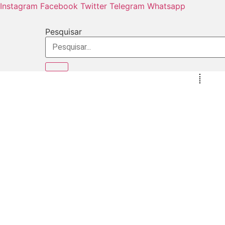
Ir
Instagram
Facebook
Twitter
Telegram
Whatsapp
para
o
Pesquisar
conteúdo
Início
Espor