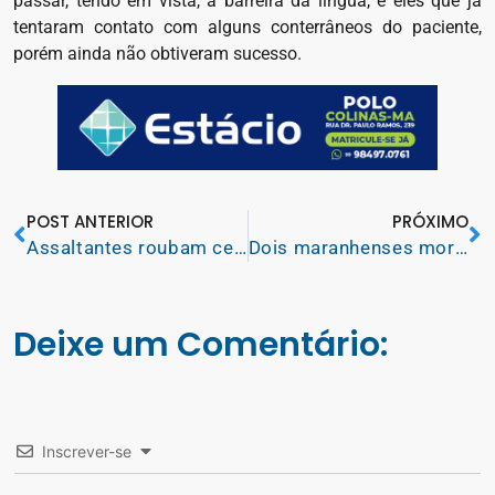
passar, tendo em vista, a barreira da língua, e eles que já
tentaram contato com alguns conterrâneos do paciente,
porém ainda não obtiveram sucesso.
POST ANTERIOR
PRÓXIMO
Assaltantes roubam cerca de R$ 35 mil em bens na cidade de Paço do Lumiar, região metropolitana de São Luís
Dois maranhenses morrem e outros três seguem desaparecidos na tragédia do litoral paulista
Deixe um Comentário:
Inscrever-se