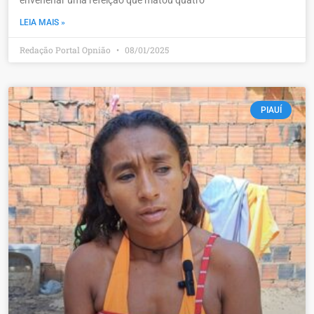
envenenar uma refeição que matou quatro
LEIA MAIS »
Redação Portal Opnião
08/01/2025
PIAUÍ