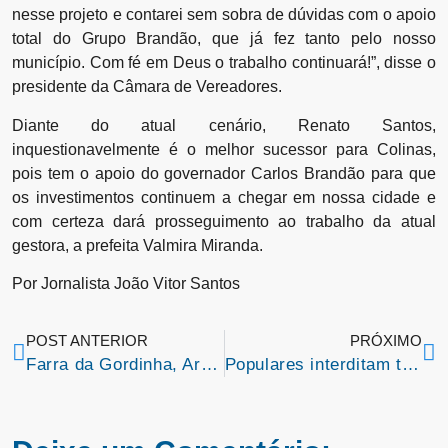
nesse projeto e contarei sem sobra de dúvidas com o apoio
total do Grupo Brandão, que já fez tanto pelo nosso
município. Com fé em Deus o trabalho continuará!”, disse o
presidente da Câmara de Vereadores.
Diante do atual cenário, Renato Santos,
inquestionavelmente é o melhor sucessor para Colinas,
pois tem o apoio do governador Carlos Brandão para que
os investimentos continuem a chegar em nossa cidade e
com certeza dará prosseguimento ao trabalho da atual
gestora, a prefeita Valmira Miranda.
Por Jornalista João Vitor Santos
POST ANTERIOR
PRÓXIMO
Farra da Gordinha, Arreio de Ouro e vários outros artistas se apresentarão no Réveillon de Colinas
Populares interditam trecho da BR-135/MA após acidente com morte nesta madrugada