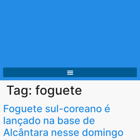
Tag:
foguete
Foguete sul-coreano é
lançado na base de
Alcântara nesse domingo