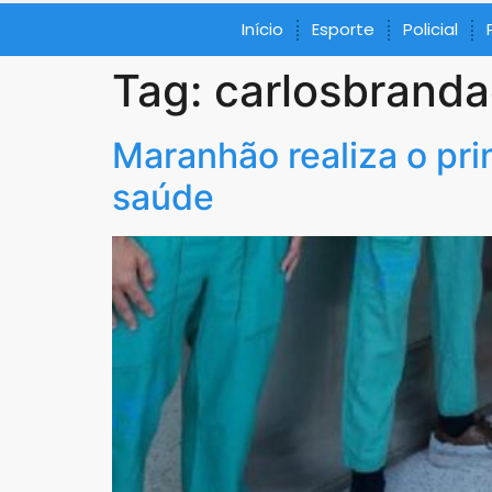
Início
Esporte
Policial
Tag:
carlosbrand
Maranhão realiza o pri
saúde