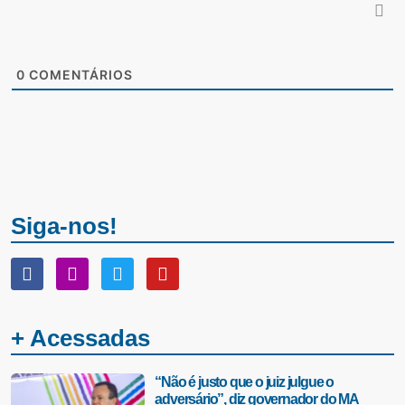
0
COMENTÁRIOS
Siga-nos!
+ Acessadas
“Não é justo que o juiz julgue o
adversário”, diz governador do MA