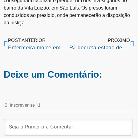
conseguiram localizar e prender um dos investigados no
bairro da Vila Luizão, em São Luís. Os presos foram
conduzidos ao presídio, onde permanecerão a disposição
da justiça.
POST ANTERIOR
PRÓXIMO
Enfermeira morre em grave acidente na BR-316 na cidade de Caxias
RJ decreta estado de emergência por causa de gripe aviária
Deixe um Comentário:
Inscrever-se