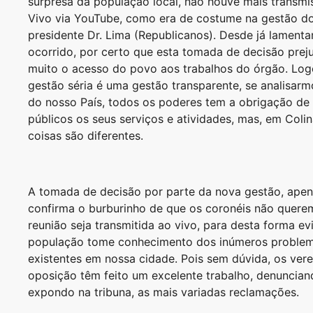
surpresa da população local, não houve mais transm
Vivo via YouTube, como era de costume na gestão do
presidente Dr. Lima (Republicanos). Desde já lament
ocorrido, por certo que esta tomada de decisão prej
muito o acesso do povo aos trabalhos do órgão. Lo
gestão séria é uma gestão transparente, se analisarmo
do nosso País, todos os poderes tem a obrigação de 
públicos os seus serviços e atividades, mas, em Colin
coisas são diferentes.
A tomada de decisão por parte da nova gestão, ape
confirma o burburinho de que os coronéis não quere
reunião seja transmitida ao vivo, para desta forma ev
população tome conhecimento dos inúmeros proble
existentes em nossa cidade. Pois sem dúvida, os ver
oposição têm feito um excelente trabalho, denuncian
expondo na tribuna, as mais variadas reclamações.