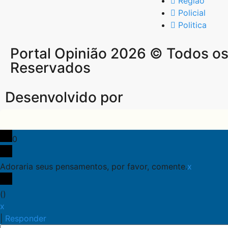
Região
Policial
Politica
Portal Opinião 2026 © Todos os 
Reservados
Desenvolvido por
0
Adoraria seus pensamentos, por favor, comente.
x
(
)
x
|
Responder