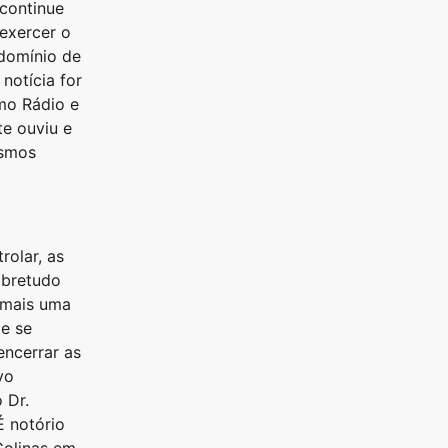
 continue
exercer o
edomínio de
notícia for
mo Rádio e
te ouviu e
esmos
rolar, as
obretudo
s mais uma
e se
encerrar as
vo
 Dr.
É notório