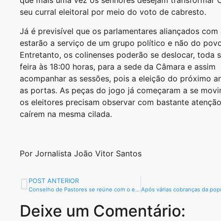
que mais uma vez os senhores desejam transformar 
seu curral eleitoral por meio do voto de cabresto.
Já é previsível que os parlamentares aliançados com a
estarão a serviço de um grupo político e não do povo
Entretanto, os colinenses poderão se deslocar, toda
feira às 18:00 horas, para a sede da Câmara e assim
acompanhar as sessões, pois a eleição do próximo an
as portas. As peças do jogo já começaram a se movi
os eleitores precisam observar com bastante atenção
caírem na mesma cilada.
Por Jornalista João Vitor Santos
POST ANTERIOR
Conselho de Pastores se reúne com o executivo municipal e apresenta cantor que louvará no próximo dia 09 de abril em Colinas
Deixe um Comentário: