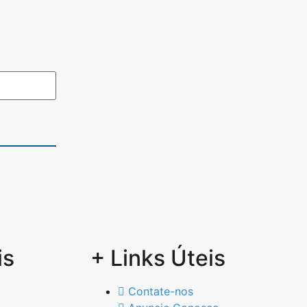
is
+ Links Úteis
Contate-nos