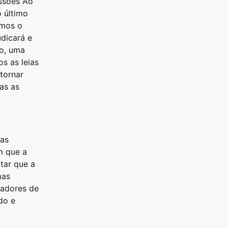
issões Ao
 último
amos o
udicará e
go, uma
s as leias
tornar
as as
nas
m que a
itar que a
mas
eadores de
do e