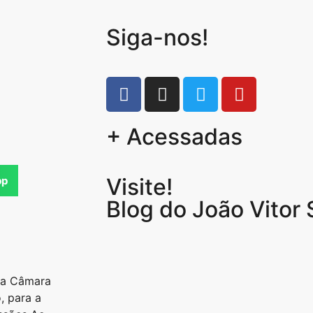
Siga-nos!
+ Acessadas
Visite!
pp
Blog do João Vitor
 da Câmara
, para a