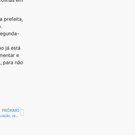
Colinas em
 prefeita,
.
 segunda-
o já está
mentar e
, para não
PRÓXIMO
Após várias cobranças da população, vereador apresenta requerimento para transmissão Ao Vivo de sessão via internet