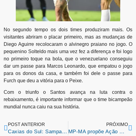
No segundo tempo os dois times produziram mais. Os
visitantes abriram o placar primeiro, mas as mudanças de
Diego Aguirre recolocaram o alvinegro praiano no jogo. O
pequenino Solteldo mais uma vez fez a diferença e foi logo
no primeiro toque na bola, que o venezuelano conseguiu
dar um passe para Marcos Leonardo, que empatou o jogo
para os donos da casa, e também foi dele o passe para
Furch que deu a vitória para o Peixe.
Com o triunfo o Santos avança na luta contra o
rebaixamento, é importante informar que o time bicampeão
mundial nunca caiu na sua história.
POST ANTERIOR
PRÓXIMO
Caxias do Sul: Sampaio Corrêa empata com o Juventude e segue sem ganhar na Série-B do Brasileirão
MP-MA propõe Ação Civil Pública contra o Estado do Maranhão