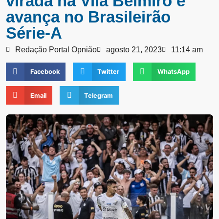
virada na Vila Belmiro e
avança no Brasileirão
Série-A
Redação Portal Opnião
agosto 21, 2023
11:14 am
Facebook
Twitter
WhatsApp
Email
Telegram