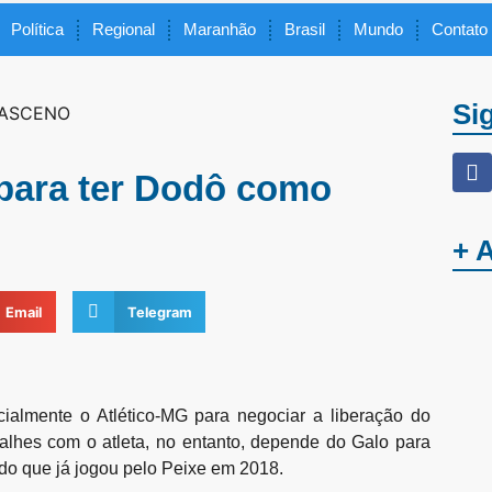
Política
Regional
Maranhão
Brasil
Mundo
Contato
Si
 para ter Dodô como
+ 
Email
Telegram
icialmente o Atlético-MG para negociar a liberação do
talhes com o atleta, no entanto, depende do Galo para
erdo que já jogou pelo Peixe em 2018.