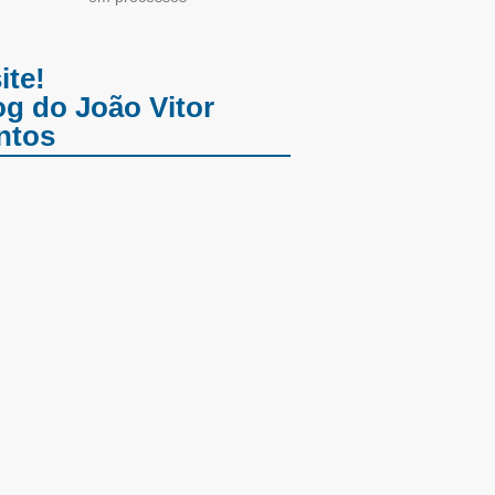
ite!
og do João Vitor
ntos