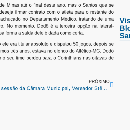
de Minas até o final deste ano, mas o Santos que se
seja firmar contrato com o atleta para o restante do
Vis
 machucado no Departamento Médico, tratando de uma
co. No momento, Dodô é a terceira opção na lateral-
Bl
a forma a saída dele é dada como certa.
Sa
le era titular absoluto e disputou 50 jogos, depois se
timos três anos, estava no elenco do Atlético-MG. Dodô
 o seu time perdeu para o Corinthians nas oitavas de
PRÓXIMO
Em sessão da Câmara Municipal, Vereador Stênio do DD, denuncia situação crítica da avenida mirador em Colinas