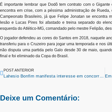
É importante lembrar que Dodô tem contrato com o Gigante 
encontra em crise, com a péssima administração de Rueda, de
Campeonato Brasileiro, já que Felipe Jonatan se encontra
lesão e Lucas Pires foi afastado e treina separado do elen
esquerda do Atlético-MG, comandado pelo mestre Felipão, dess
O jogador defendeu as cores do Santos em 2018, naquele ano e
transferiu para o Cruzeiro para jogar uma temporada e nos úl
não disputa uma partida pelo Galo desde 30 de maio, quando
final e foi eliminado da Copa do Brasil.
POST ANTERIOR
Lahesio Bonfim manifesta interesse em concorrer a Prefeitura de São Luís em 2024
Deixe um Comentário: