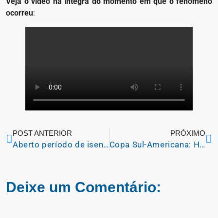
Veja o vídeo na íntegra do momento em que o fenômeno
ocorreu
:
POST ANTERIOR
PRÓXIMO
Aberto período de isenção para o Enem 2023
Copa Sul-Americana: Hoje têm São Paulo X Academia Puerto Cabello no SBT
Deixe um Comentário: