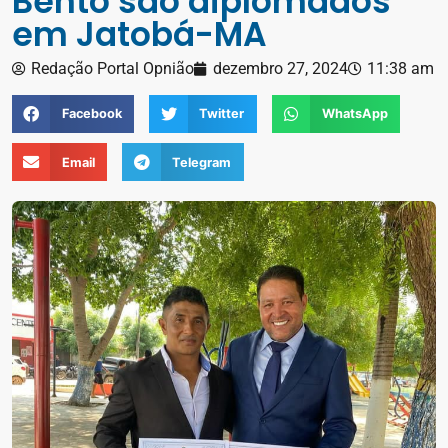
Bento são diplomados
em Jatobá-MA
Redação Portal Opnião
dezembro 27, 2024
11:38 am
Facebook
Twitter
WhatsApp
Email
Telegram