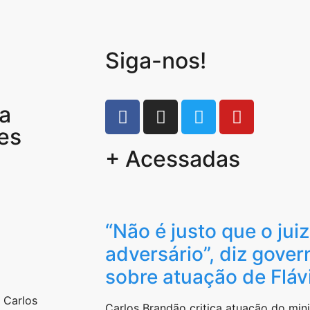
Siga-nos!
la
es
+ Acessadas
“Não é justo que o juiz
adversário”, diz gove
sobre atuação de Fláv
e Carlos
Carlos Brandão critica atuação do min