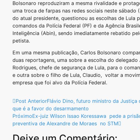
Bolsonaro reproduziram a mesma rivalidade e prota
uma troca de farpas nas redes sociais neste sábado (1
do atual presidente, questionou as escolhas de Lula 
comandos da Polícia Federal (PF) e da Agência Brasil
Inteligência (Abin), sendo imediatamente rebatido pel
petista.
Em uma mesma publicação, Carlos Bolsonaro compar
duas reportagens, uma sobre a escolha do delegado 
Rodrigues, chefe de segurança de Lula, para o coman
e outra sobre o filho de Lula, Claudio, voltar a mov
empresa que foi alvo da Polícia Federal.
Post Anterior
Flávio Dino, futuro ministro da Justiça 
que é a favor do desarmamento
Próximo
Ex-juiz Wilson Issao Koressawa pede a prisã
preventiva de Alexandre de Moraes no STM
Deixe um Comentário: