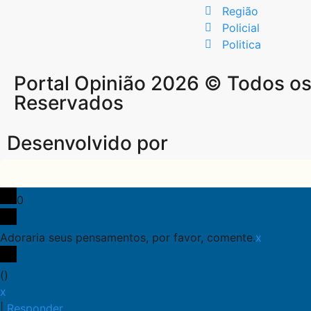
Região
Policial
Politica
Portal Opinião 2026 © Todos os 
Reservados
Desenvolvido por
0
Adoraria seus pensamentos, por favor, comente.
x
(
)
x
|
Responder