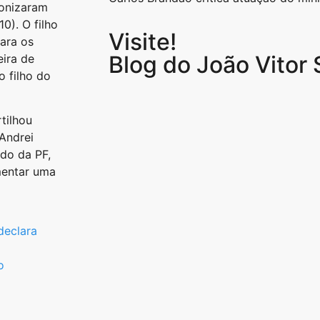
gonizaram
0). O filho
Visite!
para os
Blog do João Vitor
eira de
o filho do
tilhou
Andrei
do da PF,
imentar uma
declara
o