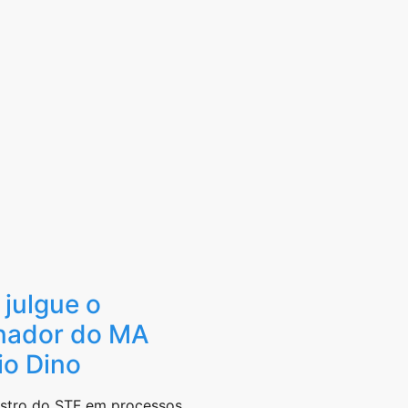
 julgue o
rnador do MA
io Dino
istro do STF em processos