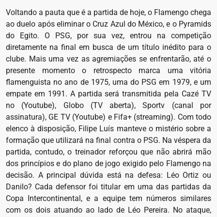
Voltando a pauta que é a partida de hoje, o Flamengo chega
ao duelo após eliminar o Cruz Azul do México, e o Pyramids
do Egito. O PSG, por sua vez, entrou na competição
diretamente na final em busca de um título inédito para o
clube. Mais uma vez as agremiações se enfrentarão, até o
presente momento o retrospecto marca uma vitória
flamenguista no ano de 1975, uma do PSG em 1979, e um
empate em 1991. A partida será transmitida pela Cazé TV
no (Youtube), Globo (TV aberta), Sportv (canal por
assinatura), GE TV (Youtube) e Fifa+ (streaming). Com todo
elenco à disposição, Filipe Luís manteve o mistério sobre a
formação que utilizará na final contra o PSG. Na véspera da
partida, contudo, o treinador reforçou que não abrirá mão
dos princípios e do plano de jogo exigido pelo Flamengo na
decisão. A principal dúvida está na defesa: Léo Ortiz ou
Danilo? Cada defensor foi titular em uma das partidas da
Copa Intercontinental, e a equipe tem números similares
com os dois atuando ao lado de Léo Pereira. No ataque,