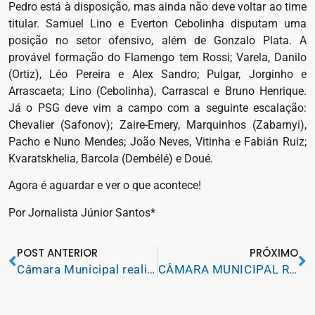
Pedro está à disposição, mas ainda não deve voltar ao time
titular. Samuel Lino e Everton Cebolinha disputam uma
posição no setor ofensivo, além de Gonzalo Plata. A
provável formação do Flamengo tem Rossi; Varela, Danilo
(Ortiz), Léo Pereira e Alex Sandro; Pulgar, Jorginho e
Arrascaeta; Lino (Cebolinha), Carrascal e Bruno Henrique.
Já o PSG deve vim a campo com a seguinte escalação:
Chevalier (Safonov); Zaire-Emery, Marquinhos (Zabarnyi),
Pacho e Nuno Mendes; João Neves, Vitinha e Fabián Ruiz;
Kvaratskhelia, Barcola (Dembélé) e Doué.
Agora é aguardar e ver o que acontece!
Por Jornalista Júnior Santos*
POST ANTERIOR
PRÓXIMO
Câmara Municipal realizou sua última sessão ordinária de 2025, nesta segunda-feira (15)
CÂMARA MUNICIPAL REALIZOU ÚLTIMA SESSÃO DO ANO, COM DITRIBUIÇÃO DE TÍTULOS DE CIDADÃO COLINENSE A PESSOAS QUE PRESTARAM TABALHOS RELEVANTES AO MUNICÍPIO