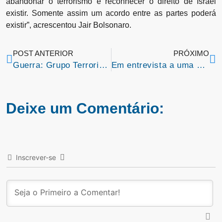
abandonar o terrorismo e reconhecer o direito de Israel
existir. Somente assim um acordo entre as partes poderá
existir”, acrescentou Jair Bolsonaro.
POST ANTERIOR
PRÓXIMO
Guerra: Grupo Terrorista Hamas dispara milhares de mísseis contra Israel
Em entrevista a uma emissora de rádio local, Vereador Tontonho fez um resumo da sua história política em Colinas
Deixe um Comentário:
Inscrever-se