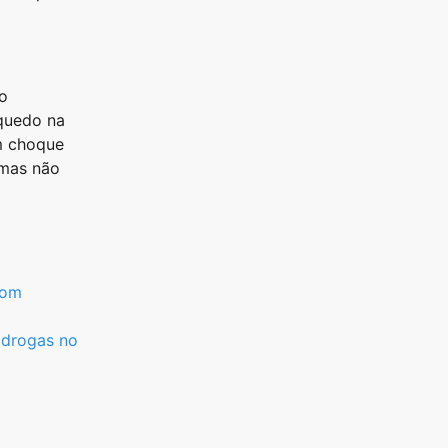
o
nquedo na
m choque
, mas não
com
 drogas no