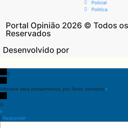
Policial
Politica
Portal Opinião 2026 © Todos os 
Reservados
Desenvolvido por
0
Adoraria seus pensamentos, por favor, comente.
x
(
)
x
|
Responder