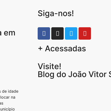
Siga-nos!
a em
+ Acessadas
Visite!
Blog do João Vitor
s de idade
olocar na
as
unicípio