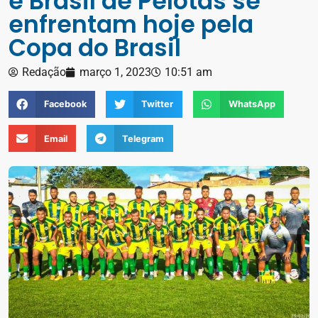
e Brasil de Pelotas se
enfrentam hoje pela
Copa do Brasil
Redação
março 1, 2023
10:51 am
Facebook
Twitter
WhatsApp
Email
Telegram