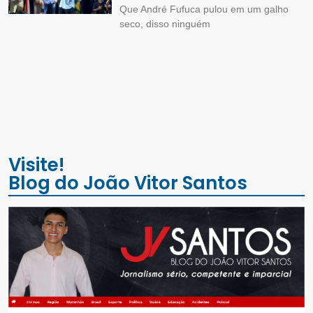
Que André Fufuca pulou em um galho
seco, disso ninguém
Visite!
Blog do João Vitor Santos