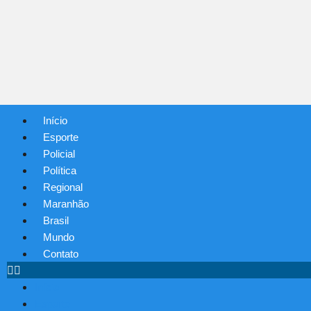
Início
Esporte
Policial
Política
Regional
Maranhão
Brasil
Mundo
Contato
Início
Esporte