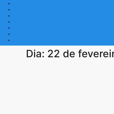
Policial
Política
Regional
Maranhão
Brasil
Mundo
Contato
Dia:
22 de feverei