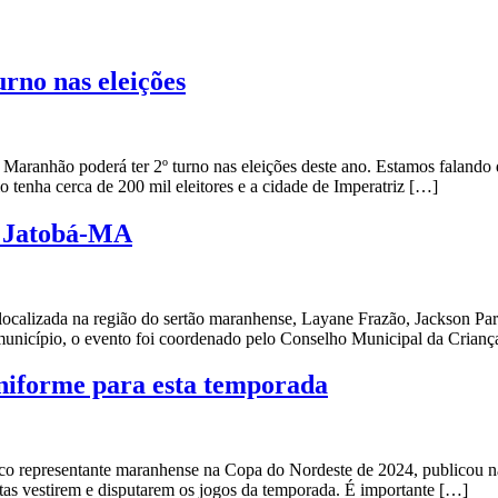
urno nas eleições
 Maranhão poderá ter 2º turno nas eleições deste ano. Estamos falando 
o tenha cerca de 200 mil eleitores e a cidade de Imperatriz […]
m Jatobá-MA
localizada na região do sertão maranhense, Layane Frazão, Jackson Par
no município, o evento foi coordenado pelo Conselho Municipal da Cri
niforme para esta temporada
o representante maranhense na Copa do Nordeste de 2024, publicou nas r
etas vestirem e disputarem os jogos da temporada. É importante […]